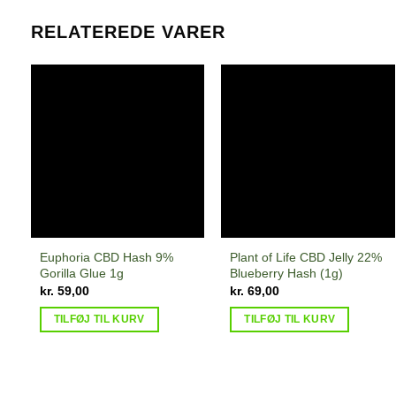
RELATEREDE VARER
Euphoria CBD Hash 9%
Plant of Life CBD Jelly 22%
Gorilla Glue 1g
Blueberry Hash (1g)
kr.
59,00
kr.
69,00
TILFØJ TIL KURV
TILFØJ TIL KURV