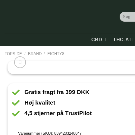
Søg
efter:
CBD
THC-A
FORSIDE
/
BRAND
/
EIGHTY8
Gratis fragt fra 399 DKK
Høj kvalitet
4,5 stjerner på TrustPilot
Varenummer (SKU):
8594203248847