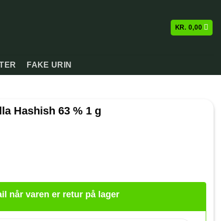
KR.
0,00
ATER
FAKE URIN
lla Hashish 63 % 1 g
il når varen er retur på lager