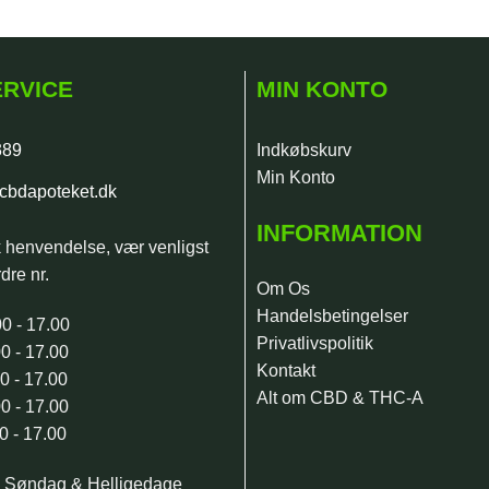
RVICE
MIN KONTO
389
Indkøbskurv
Min Konto
cbdapoteket.dk
INFORMATION
k henvendelse, vær venligst
dre nr.
Om Os
Handelsbetingelser
0 - 17.00
Privatlivspolitik
0 - 17.00
Kontakt
0 - 17.00
Alt om CBD & THC-A
0 - 17.00
0 - 17.00
, Søndag & Helligedage