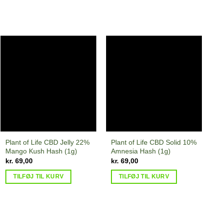
Plant of Life CBD Jelly 22%
Plant of Life CBD Solid 10%
Mango Kush Hash (1g)
Amnesia Hash (1g)
al:
kr.
69,00
kr.
69,00
,00
TILFØJ TIL KURV
TILFØJ TIL KURV