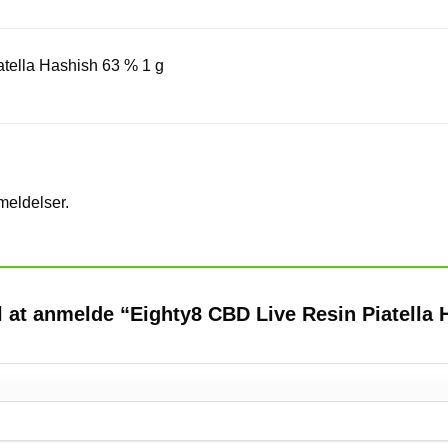
varianter.
Mulighederne
kan
tella Hashish 63 % 1 g
vælges
på
varesiden
meldelser.
il at anmelde “Eighty8 CBD Live Resin Piatella