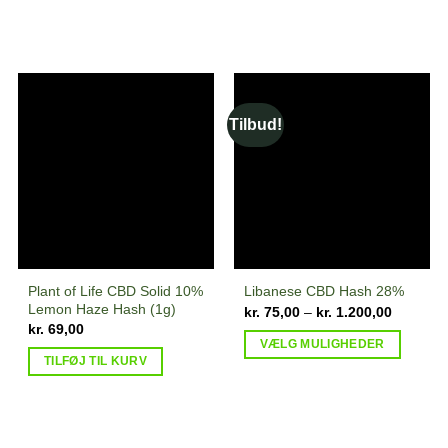
Tilbud!
Plant of Life CBD Solid 10%
Libanese CBD Hash 28%
Lemon Haze Hash (1g)
Prisinterv
kr.
75,00
–
kr.
1.200,00
kr. 75,00
kr.
69,00
til
VÆLG MULIGHEDER
kr. 1.200
TILFØJ TIL KURV
Dette
vare
har
flere