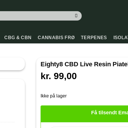
CBG & CBN
CANNABIS FRØ
TERPENES
ISOL
Eighty8 CBD Live Resin Piate
kr.
99,00
Ikke på lager
Få tilsendt Ema