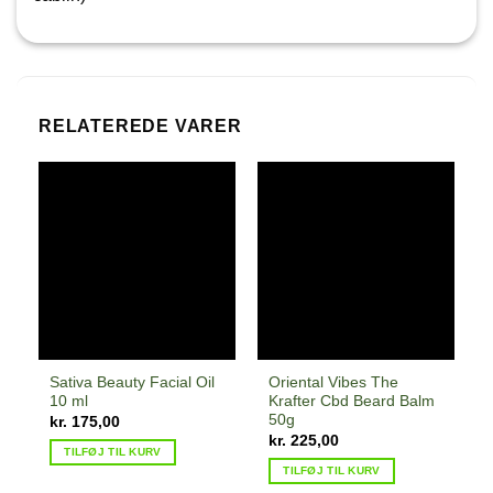
RELATEREDE VARER
Sativa Beauty Facial Oil
Oriental Vibes The
10 ml
Krafter Cbd Beard Balm
50g
kr.
175,00
kr.
225,00
TILFØJ TIL KURV
TILFØJ TIL KURV