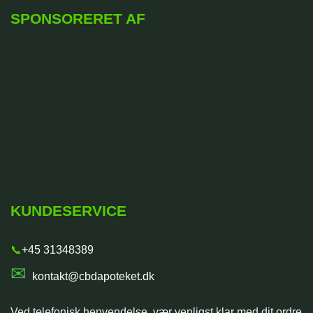
SPONSORERET AF
KUNDESERVICE
📞
+45 31348389
✉
kontakt@cbdapoteket.dk
Ved telefonisk henvendelse, vær venligst klar med dit ordre