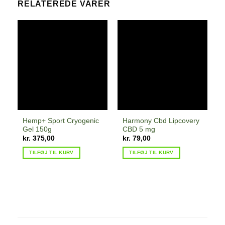
RELATEREDE VARER
Hemp+ Sport Cryogenic
Harmony Cbd Lipcovery
Gel 150g
CBD 5 mg
kr.
375,00
kr.
79,00
TILFØJ TIL KURV
TILFØJ TIL KURV