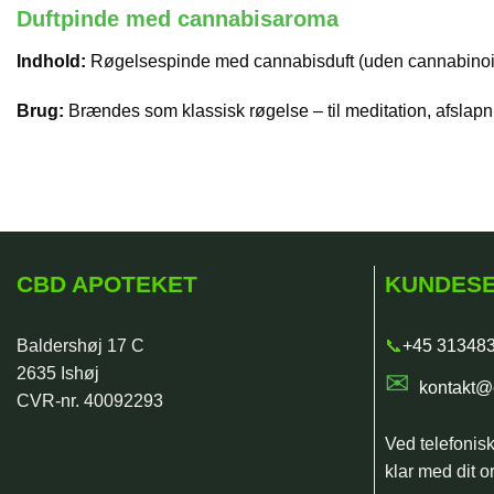
Duftpinde med cannabisaroma
Indhold:
Røgelsespinde med cannabisduft (uden cannabinoi
Brug:
Brændes som klassisk røgelse – til meditation, afslapn
CBD APOTEKET
KUNDESE
Baldershøj 17 C
📞
+45 31348
2635 Ishøj
✉
kontakt@
CVR-nr. 40092293
Ved telefonis
klar med dit or