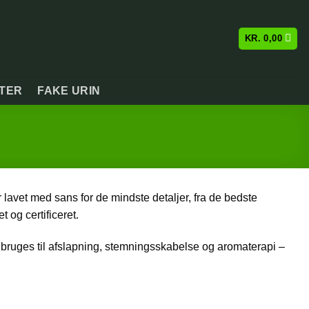
KR.
0,00
ATER
FAKE URIN
vet med sans for de mindste detaljer, fra de bedste
 og certificeret.
 bruges til afslapning, stemningsskabelse og aromaterapi –