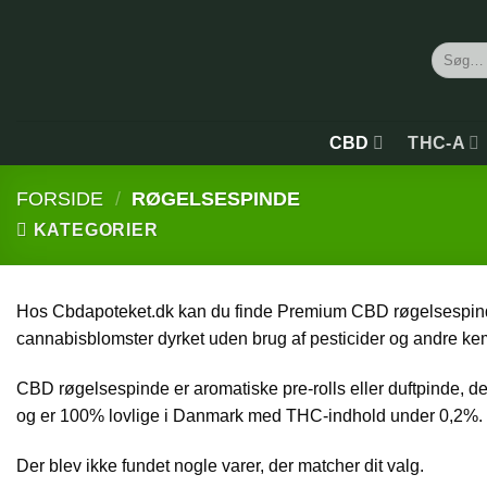
Søg
efter:
CBD
THC-A
FORSIDE
/
RØGELSESPINDE
KATEGORIER
Hos Cbdapoteket.dk kan du finde Premium CBD røgelsespinde s
cannabisblomster dyrket uden brug af pesticider og andre kemik
CBD røgelsespinde er aromatiske pre-rolls eller duftpinde, d
og er 100% lovlige i Danmark med THC-indhold under 0,2%.
Der blev ikke fundet nogle varer, der matcher dit valg.