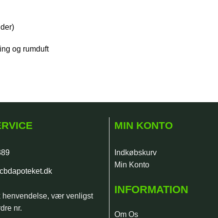
der)
ing og rumduft
RVICE
MIN KONTO
389
Indkøbskurv
Min Konto
cbdapoteket.dk
INFORMATION
k henvendelse, vær venligst
dre nr.
Om Os