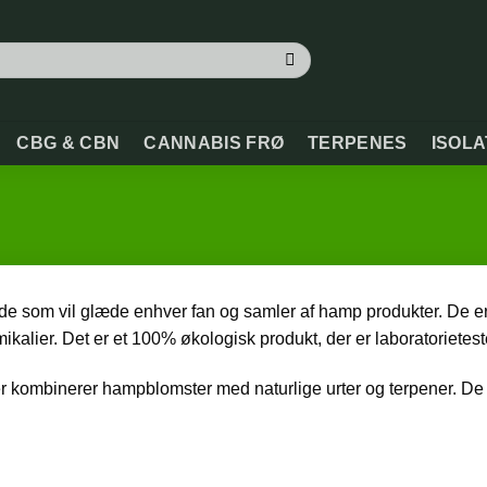
CBG & CBN
CANNABIS FRØ
TERPENES
ISOL
om vil glæde enhver fan og samler af hamp produkter. De er la
alier. Det er et 100% økologisk produkt, der er laboratorietestet
er kombinerer hampblomster med naturlige urter og terpener. De