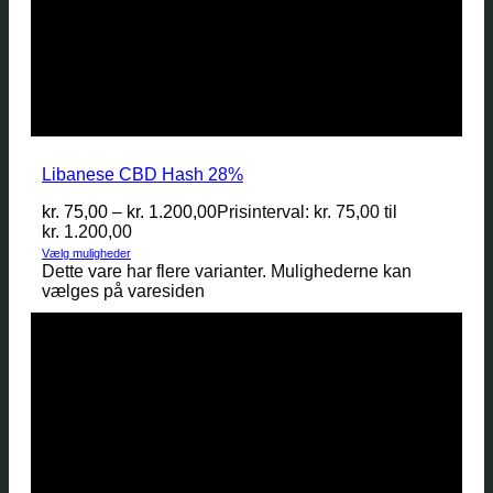
Libanese CBD Hash 28%
kr.
75,00
–
kr.
1.200,00
Prisinterval: kr. 75,00 til
kr. 1.200,00
Vælg muligheder
Dette vare har flere varianter. Mulighederne kan
vælges på varesiden