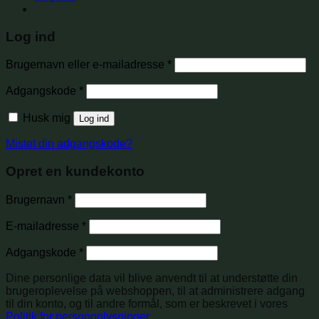
Log ind
Brugernavn eller e-mailadresse
*
Adgangskode
*
Husk mig
Log ind
Mistet din adgangskode?
Opret en kundekonto
Brugernavn
*
E-mailadresse
*
Adgangskode
*
Dine personlige data vil blive anvendt til at understøtte din
brugeroplevelse på webshoppen, til at administrere adgang
til din konto, og til andre formål, som er beskrevet i vores
Politik for personoplysninger
.