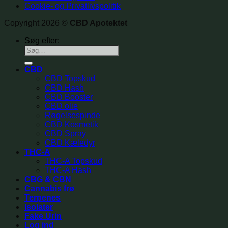
Cookie- og Privatlivspolitik
Copyright 2026 ©
CBD Apotektet
Søg efter:
CBD
CBD Topskud
CBD Hash
CBD Booster
CBD olie
Røgelsespinde
CBD Kosmetik
CBD Spray
CBD Kæledyr
THC-A
THC-A Topskud
THC-A Hash
CBG & CBN
Cannabis frø
Terpenes
Isolater
Fake Urin
Log ind