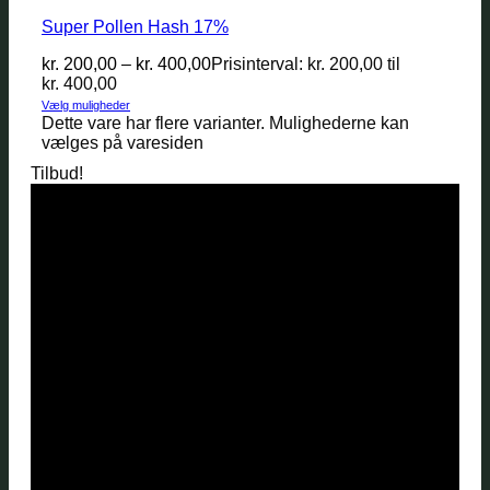
Super Pollen Hash 17%
kr.
200,00
–
kr.
400,00
Prisinterval: kr. 200,00 til
kr. 400,00
Vælg muligheder
Dette vare har flere varianter. Mulighederne kan
vælges på varesiden
Tilbud!