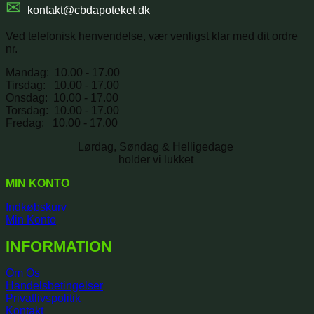
✉
kontakt@cbdapoteket.dk
Ved telefonisk henvendelse, vær venligst klar med dit ordre
nr.
Mandag: 10.00 - 17.00
Tirsdag: 10.00 - 17.00
Onsdag: 10.00 - 17.00
Torsdag: 10.00 - 17.00
Fredag: 10.00 - 17.00
Lørdag, Søndag & Helligedage
holder vi lukket
MIN KONTO
Indkøbskurv
Min Konto
INFORMATION
Om Os
Handelsbetingelser
Privatlivspolitik
Kontakt