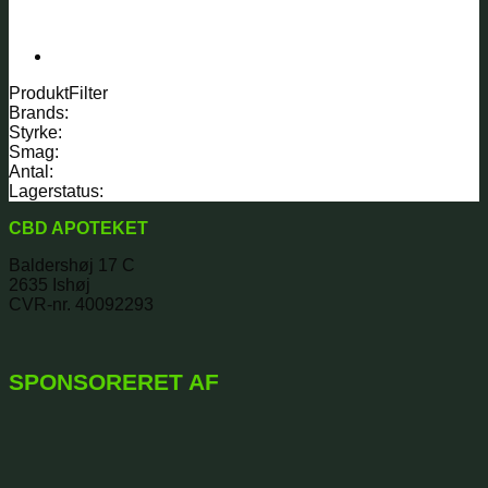
ProduktFilter
Brands:
Styrke:
Smag:
Antal:
Lagerstatus:
CBD APOTEKET
Baldershøj 17 C
2635 Ishøj
CVR-nr. 40092293
SPONSORERET AF