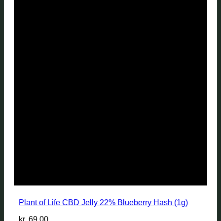
Plant of Life CBD Jelly 22% Blueberry Hash (1g)
kr.
69,00