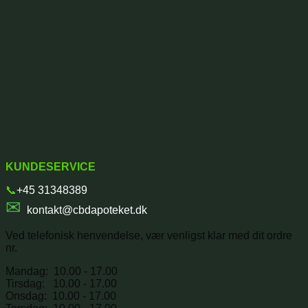
KUNDESERVICE
📞
+45 31348389
✉
kontakt@cbdapoteket.dk
Ved telefonisk henvendelse, vær venligst klar med dit ordre
nr.
Mandag: 10.00 - 17.00
Tirsdag: 10.00 - 17.00
Onsdag: 10.00 - 17.00