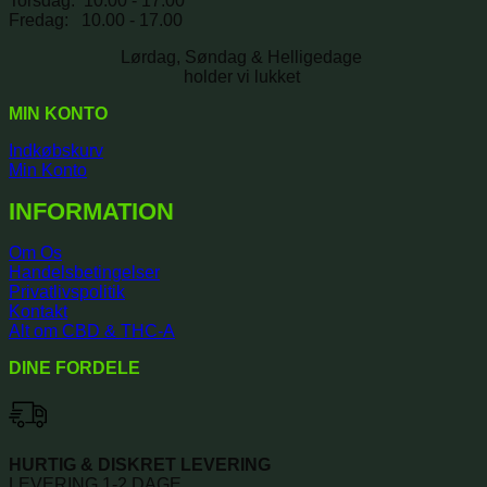
Torsdag: 10.00 - 17.00
Fredag: 10.00 - 17.00
Lørdag, Søndag & Helligedage
holder vi lukket
MIN KONTO
Indkøbskurv
Min Konto
INFORMATION
Om Os
Handelsbetingelser
Privatlivspolitik
Kontakt
Alt om CBD & THC-A
DINE FORDELE
HURTIG & DISKRET LEVERING
LEVERING 1-2 DAGE