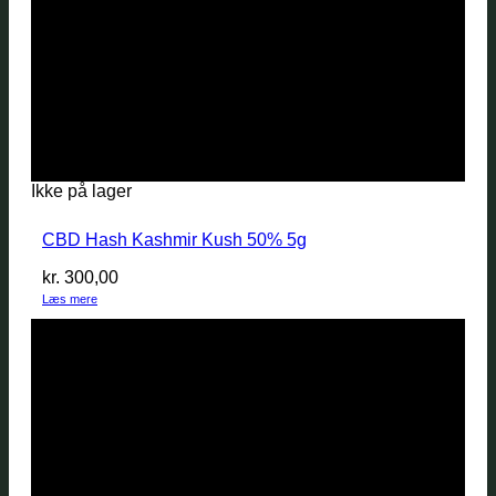
Ikke på lager
CBD Hash Kashmir Kush 50% 5g
kr.
300,00
Læs mere