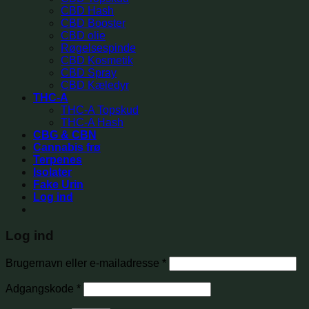
CBD Hash
CBD Booster
CBD olie
Røgelsespinde
CBD Kosmetik
CBD Spray
CBD Kæledyr
THC-A
THC-A Topskud
THC-A Hash
CBG & CBN
Cannabis frø
Terpenes
Isolater
Fake Urin
Log ind
Log ind
Brugernavn eller e-mailadresse
*
Adgangskode
*