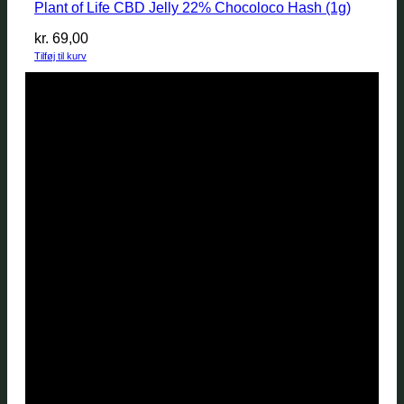
Plant of Life CBD Jelly 22% Chocoloco Hash (1g)
kr.
69,00
Tilføj til kurv