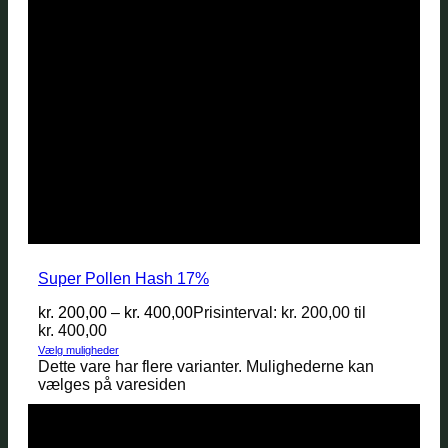
Super Pollen Hash 17%
kr.
200,00
–
kr.
400,00
Prisinterval: kr. 200,00 til
kr. 400,00
Vælg muligheder
Dette vare har flere varianter. Mulighederne kan
vælges på varesiden