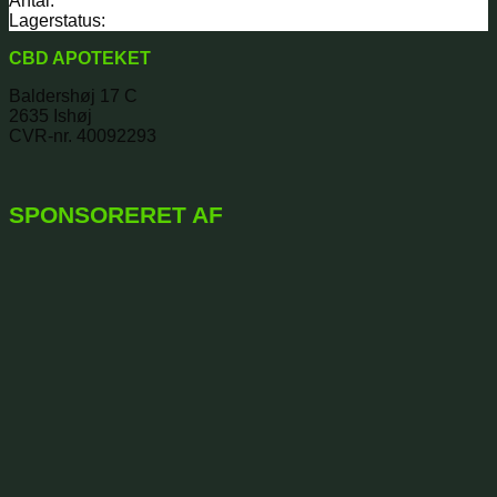
Antal:
Lagerstatus:
CBD APOTEKET
Baldershøj 17 C
2635 Ishøj
CVR-nr. 40092293
SPONSORERET AF