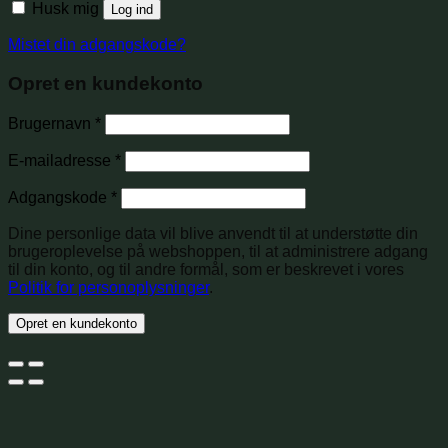
Husk mig
Log ind
Mistet din adgangskode?
Opret en kundekonto
Brugernavn
*
E-mailadresse
*
Adgangskode
*
Dine personlige data vil blive anvendt til at understøtte din
brugeroplevelse på webshoppen, til at administrere adgang
til din konto, og til andre formål, som er beskrevet i vores
Politik for personoplysninger
.
Opret en kundekonto