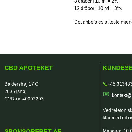
8 dråber i 10 ml = 2%.
12 dråber i 10 ml = 3%.
Det anbefales at teste mæng
CBD APOTEKET
KUNDESE
Baldershøj 17 C
📞
+45 31348
2635 Ishøj
✉
kontakt@
CVR-nr. 40092293
Ved telefonis
klar med dit or
SPONSORERET AF
Mandag: 10.0