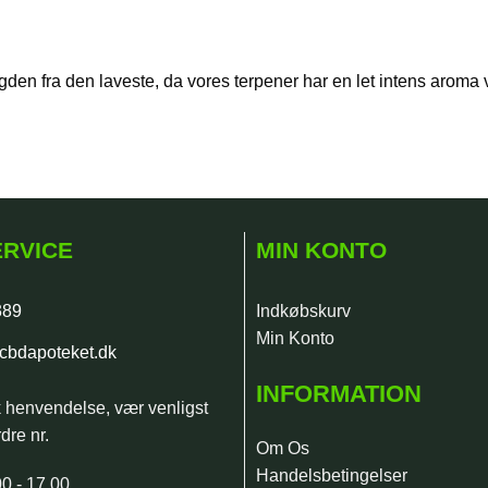
den fra den laveste, da vores terpener har en let intens aroma 
RVICE
MIN KONTO
389
Indkøbskurv
Min Konto
cbdapoteket.dk
INFORMATION
k henvendelse, vær venligst
dre nr.
Om Os
Handelsbetingelser
0 - 17.00