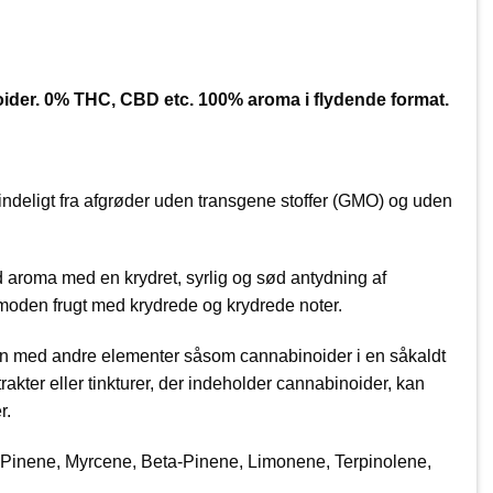
ider. 0% THC, CBD etc. 100% aroma i flydende format.
oprindeligt fra afgrøder uden transgene stoffer (GMO) og uden
d aroma med en krydret, syrlig og sød antydning af
r moden frugt med krydrede og krydrede noter.
en med andre elementer såsom cannabinoider i en såkaldt
trakter eller tinkturer, der indeholder cannabinoider, kan
r.
Pinene, Myrcene, Beta-Pinene, Limonene, Terpinolene,