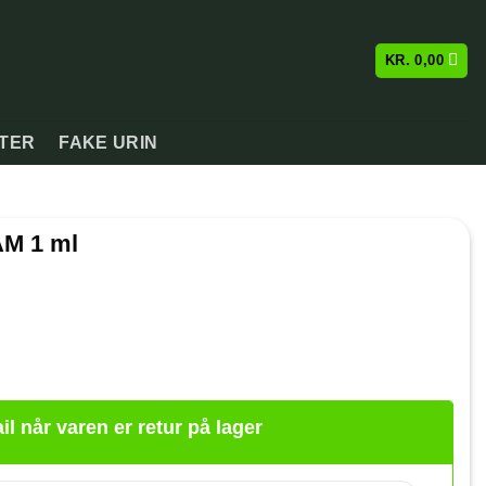
KR.
0,00
ATER
FAKE URIN
AM 1 ml
il når varen er retur på lager