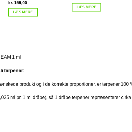
kr.
159,00
LÆS MERE
LÆS MERE
REAM 1 ml
li terpener:
 ønskede produkt og i de korrekte proportioner, er terpener 100 %
0,025 ml pr. 1 ml dråbe), så 1 dråbe terpener repræsenterer cirk