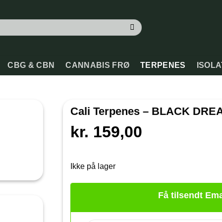
CBG & CBN
CANNABIS FRØ
TERPENES
ISOL
Cali Terpenes – BLACK DRE
kr.
159,00
Ikke på lager
Få tilsendt Ema