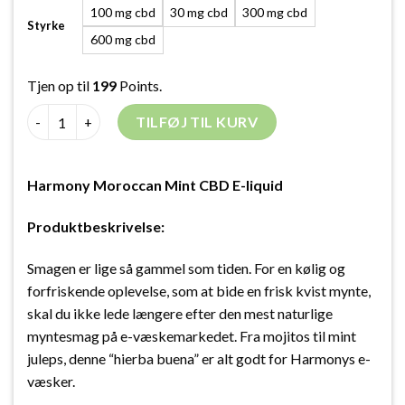
100 mg cbd
30 mg cbd
300 mg cbd
Styrke
600 mg cbd
Tjen op til
199
Points.
Harmony Moroccan Mint CBD E-liquid antal
TILFØJ TIL KURV
Harmony Moroccan Mint CBD E-liquid
Produktbeskrivelse:
Smagen er lige så gammel som tiden. For en kølig og
forfriskende oplevelse, som at bide en frisk kvist mynte,
skal du ikke lede længere efter den mest naturlige
myntesmag på e-væskemarkedet. Fra mojitos til mint
juleps, denne “hierba buena” er alt godt for Harmonys e-
væsker.