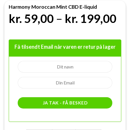
Harmony Moroccan Mint CBD E-liquid
Pr
kr.
59,00
–
kr.
199,00
kr
til
Få tilsendt Email når varen er retur på lager
kr