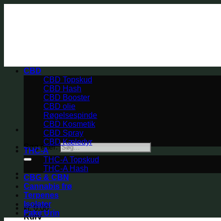
CBD
CBD Topskud
CBD Hash
CBD Booster
CBD olie
Røgelsespinde
CBD Kosmetik
CBD Spray
CBD Kæledyr
Søg efter:
THC-A
THC-A Topskud
THC-A Hash
CBG & CBN
Cannabis frø
Terpenes
Isolater
kr.
0,00
Fake Urin
Kurv