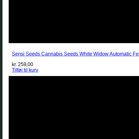
Sensi Seeds Cannabis Seeds White Widow Automatic Fe
kr.
259,00
Tilføj til kurv