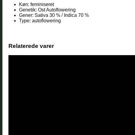
Køn: feminiseret
Genetik: Ost Autoflowering
Gener: Sativa 30 % / Indica 70 %
Type: autoflowering
Relaterede varer