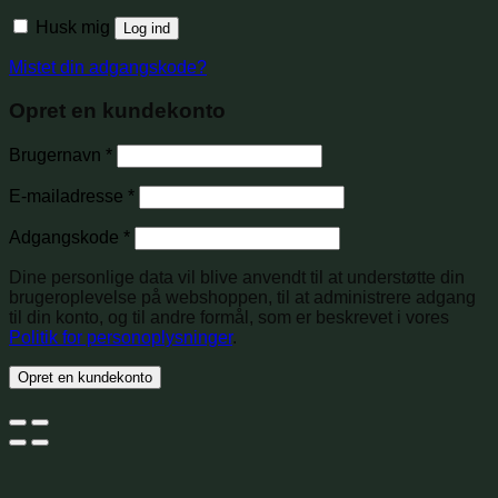
Husk mig
Log ind
Mistet din adgangskode?
Opret en kundekonto
Brugernavn
*
E-mailadresse
*
Adgangskode
*
Dine personlige data vil blive anvendt til at understøtte din
brugeroplevelse på webshoppen, til at administrere adgang
til din konto, og til andre formål, som er beskrevet i vores
Politik for personoplysninger
.
Opret en kundekonto