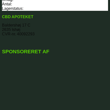
Antal:
Lagerstatus:
CBD APOTEKET
Baldershøj 17 C
2635 Ishøj
CVR-nr. 40092293
SPONSORERET AF