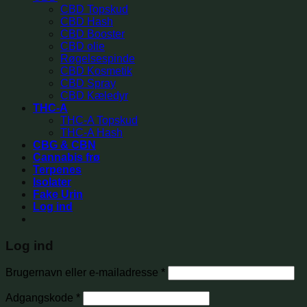
CBD Topskud
CBD Hash
CBD Booster
CBD olie
Røgelsespinde
CBD Kosmetik
CBD Spray
CBD Kæledyr
THC-A
THC-A Topskud
THC-A Hash
CBG & CBN
Cannabis frø
Terpenes
Isolater
Fake Urin
Log ind
Log ind
Brugernavn eller e-mailadresse
*
Adgangskode
*