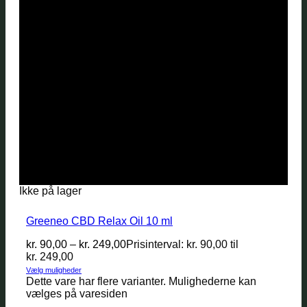
Ikke på lager
Greeneo CBD Relax Oil 10 ml
kr.
90,00
–
kr.
249,00
Prisinterval: kr. 90,00 til
kr. 249,00
Vælg muligheder
Dette vare har flere varianter. Mulighederne kan
vælges på varesiden