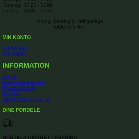
Torsdag: 10.00 - 17.00
Fredag: 10.00 - 17.00
Lørdag, Søndag & Helligedage
holder vi lukket
MIN KONTO
Indkøbskurv
Min Konto
INFORMATION
Om Os
Handelsbetingelser
Privatlivspolitik
Kontakt
Alt om CBD & THC-A
DINE FORDELE
HURTIG & DISKRET LEVERING