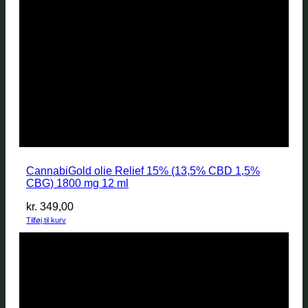
CannabiGold olie Relief 15% (13,5% CBD 1,5%
CBG) 1800 mg 12 ml
kr.
349,00
Tilføj til kurv