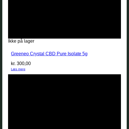
Ikke på lager
Greeneo Crystal CBD Pure Isolate 5g
kr.
300,00
Læs mere