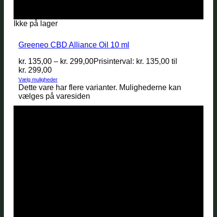
Ikke på lager
Greeneo CBD Alliance Oil 10 ml
kr.
135,00
–
kr.
299,00
Prisinterval: kr. 135,00 til
kr. 299,00
Vælg muligheder
Dette vare har flere varianter. Mulighederne kan
vælges på varesiden