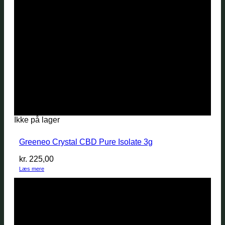
Ikke på lager
Greeneo Crystal CBD Pure Isolate 3g
kr.
225,00
Læs mere