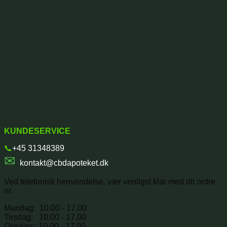
KUNDESERVICE
📞
+45 31348389
✉
kontakt@cbdapoteket.dk
Ved telefonisk henvendelse, vær venligst klar med dit ordre
nr.
Mandag: 10.00 - 17.00
Tirsdag: 10.00 - 17.00
Onsdag: 10.00 - 17.00