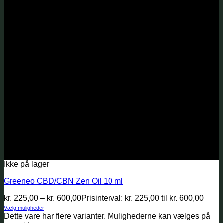
Ikke på lager
Greeneo CBD/CBN Zen Oil 10 ml
kr.
225,00
–
kr.
600,00
Prisinterval: kr. 225,00 til kr. 600,00
Vælg muligheder
Dette vare har flere varianter. Mulighederne kan vælges på