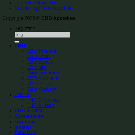
Handelsbetingelser
Cookie- og Privatlivspolitik
Copyright 2026 ©
CBD Apotektet
Søg efter:
CBD
CBD Topskud
CBD Hash
CBD Booster
CBD olie
Røgelsespinde
CBD Kosmetik
CBD Spray
CBD Kæledyr
THC-A
THC-A Topskud
THC-A Hash
CBG & CBN
Cannabis frø
Terpenes
Isolater
Fake Urin