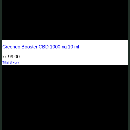
Greeneo Booster CBD 1000mg 10 ml
kr.
99,00
Tilføj til kurv