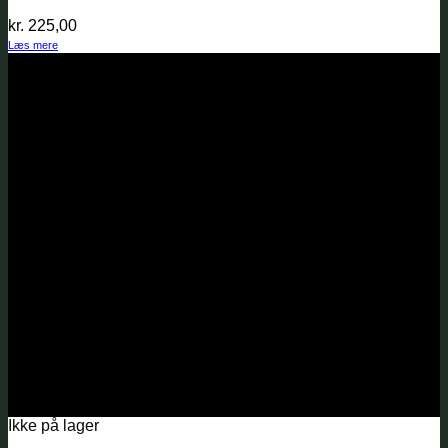
kr.
225,00
Læs mere
Ikke på lager