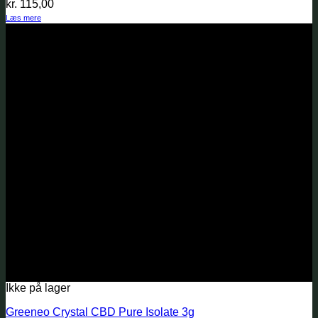
kr.
115,00
Læs mere
Ikke på lager
Greeneo Crystal CBD Pure Isolate 3g