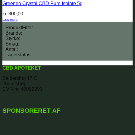
Greeneo Crystal CBD Pure Isolate 5g
kr.
300,00
Læs mere
ProduktFilter
Brands:
Styrke:
Smag:
Antal:
Lagerstatus:
CBD APOTEKET
Baldershøj 17 C
2635 Ishøj
CVR-nr. 40092293
SPONSORERET AF