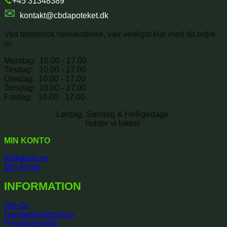
📞
+45 31348389
✉
kontakt@cbdapoteket.dk
Ved telefonisk henvendelse, vær venligst klar med dit ordre
nr.
Mandag: 10.00 - 17.00
Tirsdag: 10.00 - 17.00
Onsdag: 10.00 - 17.00
Torsdag: 10.00 - 17.00
Fredag: 10.00 - 17.00
Lørdag, Søndag & Helligedage
holder vi lukket
MIN KONTO
Indkøbskurv
Min Konto
INFORMATION
Om Os
Handelsbetingelser
Privatlivspolitik