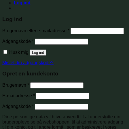
Log ind
Log ind
Brugernavn eller e-mailadresse
*
Adgangskode
*
Husk mig
Log ind
Mistet din adgangskode?
Opret en kundekonto
Brugernavn
*
E-mailadresse
*
Adgangskode
*
Dine personlige data vil blive anvendt til at understøtte din
brugeroplevelse på webshoppen, til at administrere adgang
til din konto, og til andre formål, som er beskrevet i vores