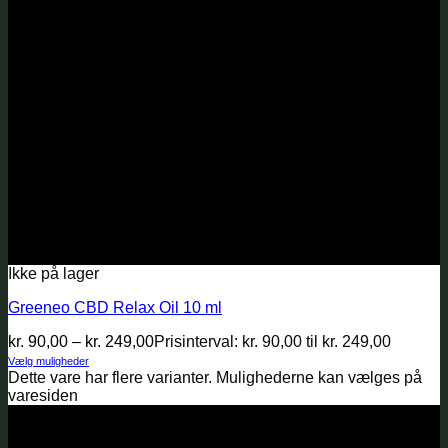
Ikke på lager
Greeneo CBD Relax Oil 10 ml
kr.
90,00
–
kr.
249,00
Prisinterval: kr. 90,00 til kr. 249,00
Vælg muligheder
Dette vare har flere varianter. Mulighederne kan vælges på
varesiden