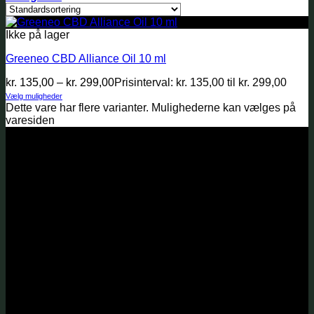
Ikke på lager
Greeneo CBD Alliance Oil 10 ml
kr.
135,00
–
kr.
299,00
Prisinterval: kr. 135,00 til kr. 299,00
Vælg muligheder
Dette vare har flere varianter. Mulighederne kan vælges på
varesiden