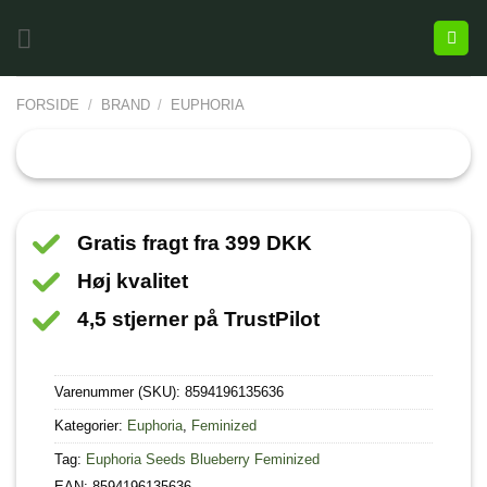
FORSIDE
/
BRAND
/
EUPHORIA
Gratis fragt fra 399 DKK
Høj kvalitet
4,5 stjerner på TrustPilot
Varenummer (SKU):
8594196135636
Kategorier:
Euphoria
,
Feminized
Tag:
Euphoria Seeds Blueberry Feminized
EAN: 8594196135636