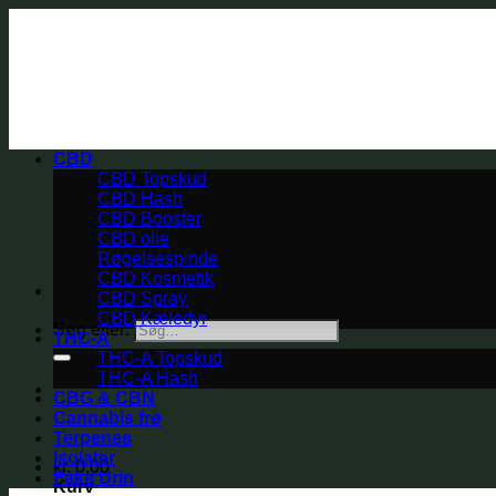
CBD
CBD Topskud
CBD Hash
CBD Booster
CBD olie
Røgelsespinde
CBD Kosmetik
CBD Spray
CBD Kæledyr
Søg efter:
THC-A
THC-A Topskud
THC-A Hash
CBG & CBN
Cannabis frø
Terpenes
Isolater
kr.
0,00
Fake Urin
Kurv