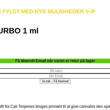
LDT MED NYE MULIGHEDER ✨🎉
URBO 1 ml
Få tilsendt Email når varen er retur på lager
l fra Cali Terpenes bruges primært til at give cannabis den spe