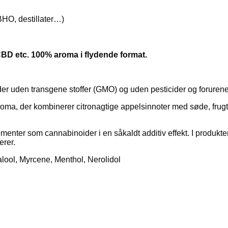
BHO, destillater…)
BD etc. 100% aroma i flydende format.
grøder uden transgene stoffer (GMO) og uden pesticider og forurene
aroma, der kombinerer citronagtige appelsinnoter med søde, frug
ter som cannabinoider i en såkaldt additiv effekt. I produkter s
erer.
ool, Myrcene, Menthol, Nerolidol