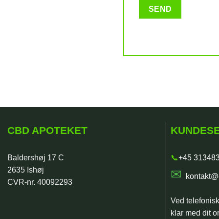
CBD APOTEKET
KUNDESE
Baldershøj 17 C
📞
+45 31348
2635 Ishøj
✉
kontakt@
CVR-nr. 40092293
Ved telefonis
klar med dit or