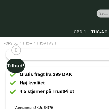
Søg
efter:
CBD
THC-A
FORSIDE
/
THC-A
/
THC-A HASH
Tilbud!
Gratis fragt fra 399 DKK
Høj kvalitet
4,5 stjerner på TrustPilot
Varenummer (SKU):
S4179