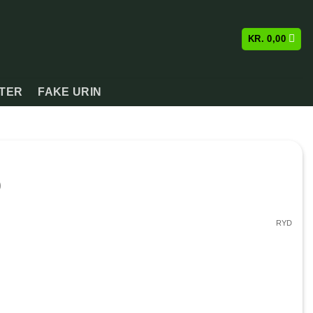
KR.
0,00
ATER
FAKE URIN
Prisinterval:
0
kr. 80,00
til
RYD
kr. 700,00