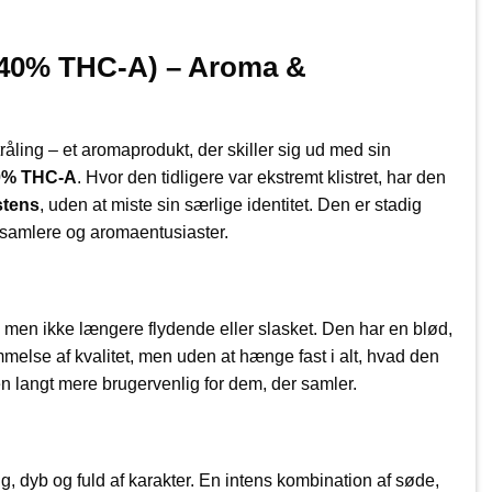
(40% THC-A) – Aroma &
tråling – et aromaprodukt, der skiller sig ud med sin
0% THC-A
. Hvor den tidligere var ekstremt klistret, har den
stens
, uden at miste sin særlige identitet. Den er stadig
r samlere og aromaentusiaster.
 men ikke længere flydende eller slasket. Den har en blød,
emmelse af kvalitet, men uden at hænge fast i alt, hvad den
en langt mere brugervenlig for dem, der samler.
ig, dyb og fuld af karakter. En intens kombination af søde,