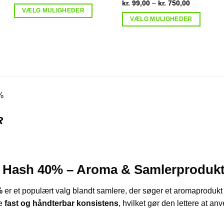
kr. 120,00
val:
Prisinterval
kr.
99,00
–
kr.
750,00
til
0
kr. 99,00
VÆLG MULIGHEDER
kr. 900,00
til
VÆLG MULIGHEDER
Dette
00
kr. 750,00
Dette
vare
vare
har
har
flere
flere
varianter.
varianter.
Mulighederne
Mulighederne
kan
%
kan
vælges
vælges
på
R
på
varesiden
varesiden
 Hash 40% – Aroma & Samlerprodukt i
%
er et populært valg blandt samlere, der søger et aromaprodukt 
re
fast og håndterbar konsistens
, hvilket gør den lettere at a