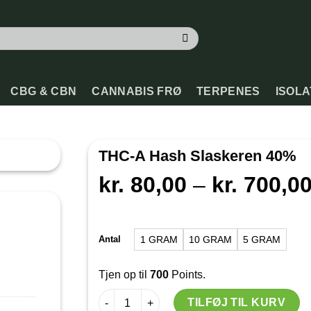
CBG & CBN
CANNABIS FRØ
TERPENES
ISOL
THC-A Hash Slaskeren 40%
kr.
80,00
–
kr.
700,0
Antal
1 GRAM
10 GRAM
5 GRAM
Tjen op til
700
Points.
THC-A Hash Slaskeren 40% antal
TILFØJ TIL KURV