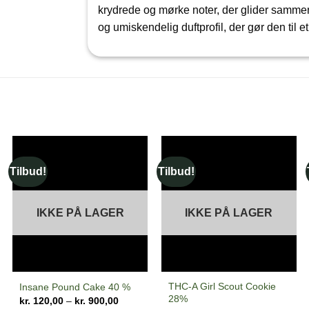
krydrede og mørke noter, der glider sammen 
og umiskendelig duftprofil, der gør den til 
Tilbud!
Tilbud!
IKKE PÅ LAGER
IKKE PÅ LAGER
THC-A Girl Scout Cookie
Insane Pound Cake 40 %
28%
Prisinterval:
kr.
120,00
–
kr.
900,00