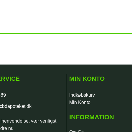
RVICE
MIN KONTO
389
Indkøbskurv
Min Konto
cbdapoteket.dk
INFORMATION
k henvendelse, vær venligst
dre nr.