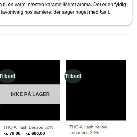
til en varm, næsten karamelliseret aroma. Det er en fyldig
et favoritvalg hos samlere, der søger noget med
kant
.
Tilbud!
Tilbud!
Ti
IKKE PÅ LAGER
THC-A Hash Yellow
THC-A Hash Benzos 50%
Lebanese 28%
Prisinterval:
kr.
70,00
–
kr.
600,00