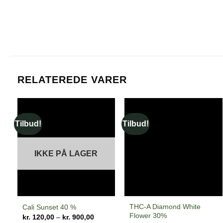
RELATEREDE VARER
Tilbud!
Tilbud!
IKKE PÅ LAGER
THC-A Diamond White
Cali Sunset 40 %
Flower 30%
Prisinterval:
kr.
120,00
–
kr.
900,00