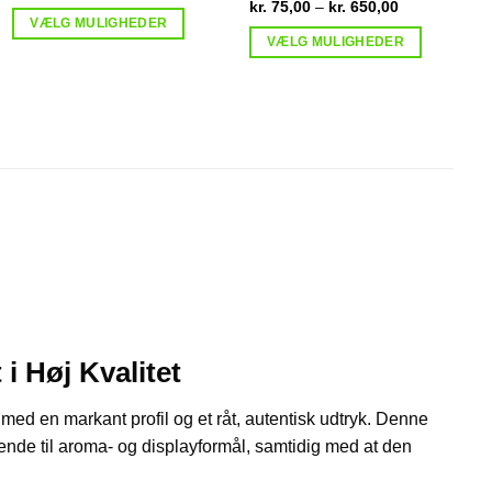
kr. 70,00
:
Prisinterval:
kr.
75,00
–
kr.
650,00
til
kr. 75,00
VÆLG MULIGHEDER
kr. 600,00
til
VÆLG MULIGHEDER
Dette
kr. 650,00
Dette
vare
vare
har
har
flere
flere
f
varianter.
varianter.
v
Mulighederne
Mulighederne
kan
kan
vælges
vælges
på
på
varesiden
varesiden
 Høj Kvalitet
med en markant profil og et råt, autentisk udtryk. Denne
nvende til aroma- og displayformål, samtidig med at den