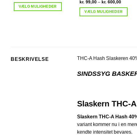
kr. 120,00
Prisinter
kr.
99,00
–
kr.
600,00
til
kr. 99,0
VÆLG MULIGHEDER
kr. 900,00
til
VÆLG MULIGHEDER
Dette
kr. 600,
Dette
vare
vare
har
har
flere
flere
varianter.
varianter.
Mulighederne
Mulighederne
kan
THC-A Hash Slaskeren 40
BESKRIVELSE
kan
vælges
vælges
på
SINDSSYG BASKE
på
varesiden
varesiden
Slaskern THC-A
Slaskern THC-A Hash 40
variant kommer nu i en me
kendte intensitet bevares.