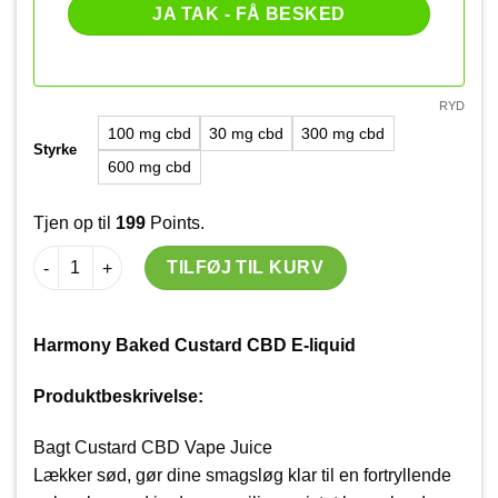
RYD
100 mg cbd
30 mg cbd
300 mg cbd
Styrke
600 mg cbd
Tjen op til
199
Points.
Harmony Baked Custard CBD E-liquid antal
TILFØJ TIL KURV
Harmony Baked Custard CBD E-liquid
Produktbeskrivelse:
Bagt Custard CBD Vape Juice
Lækker sød, gør dine smagsløg klar til en fortryllende