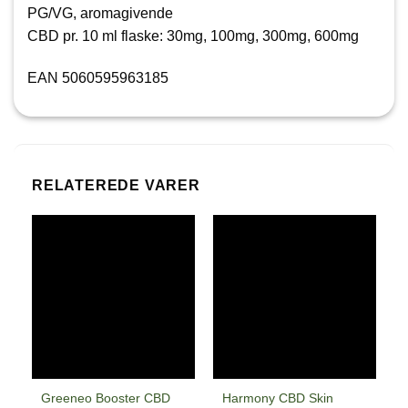
PG/VG, aromagivende
CBD pr. 10 ml flaske: 30mg, 100mg, 300mg, 600mg
EAN 5060595963185
RELATEREDE VARER
Greeneo Booster CBD
Harmony CBD Skin