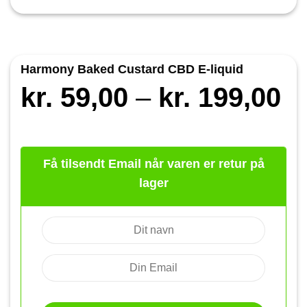
Harmony Baked Custard CBD E-liquid
Pr
kr.
59,00
–
kr.
199,00
kr
til
Få tilsendt Email når varen er retur på
kr
lager