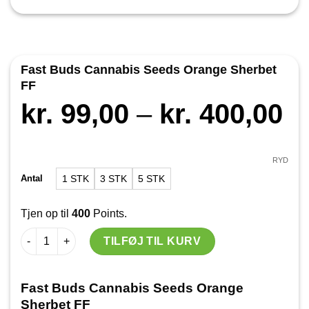
Fast Buds Cannabis Seeds Orange Sherbet
FF
Pr
kr.
99,00
–
kr.
400,00
kr
til
RYD
Antal
1 STK
3 STK
5 STK
kr
Tjen op til
400
Points.
Fast Buds Cannabis Seeds Orange Sherbet FF antal
TILFØJ TIL KURV
Fast Buds Cannabis Seeds Orange
Sherbet FF