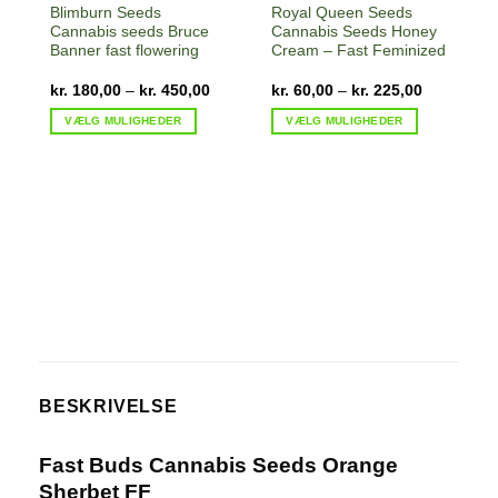
Blimburn Seeds
Royal Queen Seeds
Cannabis seeds Bruce
Cannabis Seeds Honey
Banner fast flowering
Cream – Fast Feminized
Prisinterval:
Prisinterval
kr.
180,00
–
kr.
450,00
kr.
60,00
–
kr.
225,00
kr. 180,00
kr. 60,00
til
til
VÆLG MULIGHEDER
VÆLG MULIGHEDER
kr. 450,00
kr. 225,00
Dette
Dette
vare
vare
har
har
flere
flere
varianter.
varianter.
Mulighederne
Mulighederne
kan
kan
vælges
vælges
f
på
på
v
varesiden
varesiden
BESKRIVELSE
Fast Buds Cannabis Seeds Orange
Sherbet FF