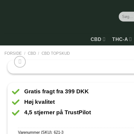
Søg
efter:
CBD
THC-A
FORSIDE
/
CBD
/
CBD TOPSKUD
Gratis fragt fra 399 DKK
Høj kvalitet
4,5 stjerner på TrustPilot
Varenummer (SKU):
621-3