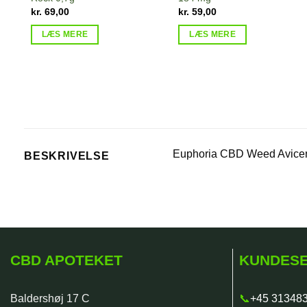
kr.
69,00
kr.
59,00
LÆS MERE
LÆS MERE
Euphoria CBD Weed Avice
BESKRIVELSE
CBD APOTEKET
KUNDESE
Baldershøj 17 C
📞
+45 31348