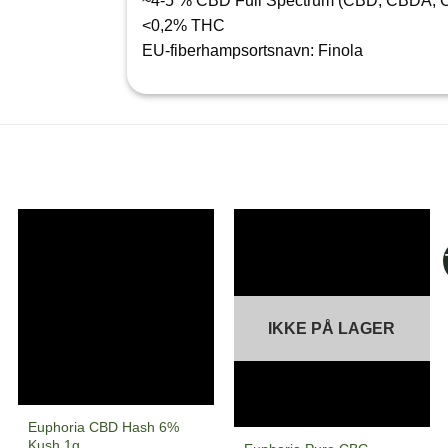
~4-5 % CBD Full Spectrum (CBD, CBDA,
<0,2% THC
EU-fiberhampsortsnavn: Finola
IKKE PÅ LAGER
Euphoria CBD Hash 6%
Kush 1g