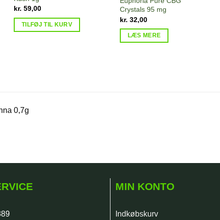
Euphoria Pure CBG
kr.
59,00
Crystals 95 mg
kr.
32,00
TILFØJ TIL KURV
LÆS MERE
nna 0,7g
RVICE
MIN KONTO
389
Indkøbskurv