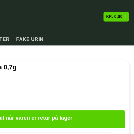
KR.
0,00
ATER
FAKE URIN
 0,7g
il når varen er retur på lager