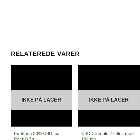
RELATEREDE VARER
IKKE PÅ LAGER
IKKE PÅ LAGER
Euphoria 80% CBD Ice
CBD Crumble Zkittlez med
Rock 0,7g
184 mg