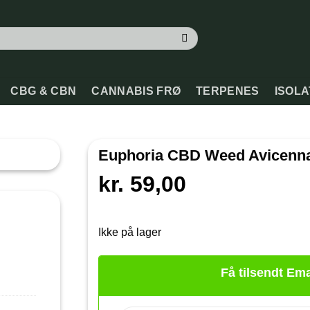
CBG & CBN
CANNABIS FRØ
TERPENES
ISOL
Euphoria CBD Weed Avicenna
kr.
59,00
Ikke på lager
Få tilsendt Ema