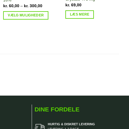
kr.
69,00
Prisinterval:
kr.
60,00
–
kr.
300,00
kr. 60,00
til
LÆS MERE
VÆLG MULIGHEDER
kr. 300,00
Dette
vare
har
f
flere
v
varianter.
Mulighederne
kan
vælges
på
varesiden
DINE FORDELE
HURTIG & DISKRET LEVERING
LEVERING 1-2 DAGE