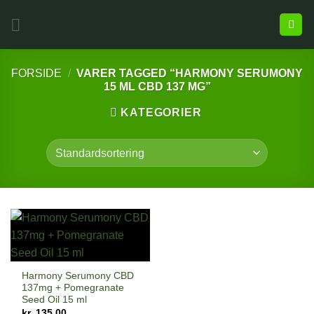
FORSIDE
/
VARER TAGGED “HARMONY SERUMONY
15 ML CBD 137 MG”
KATEGORIER
Harmony Serumony CBD
137mg + Pomegranate
Seed Oil 15 ml
kr.
135,00