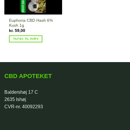
Euphoria CBD Hash 6%
Kush 1g
kr.
59,00
TILFØJ TIL KURV
CBD APOTEKET
Baldershøj 17 C
2635 Ishøj
CVR-nr. 40092293