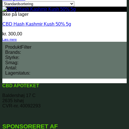
Ikke på lager
CBD Hash Kashmir Kush 50% 5g
kr.
300,00
Læs mere
ProduktFilter
Brands:
Styrke:
Smag:
Antal:
Lagerstatus:
CBD APOTEKET
Baldershøj 17 C
2635 Ishøj
CVR-nr. 40092293
SPONSORERET AF