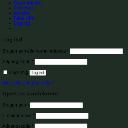
Cannabis frø
Terpenes
Isolater
Fake Urin
Log ind
Log ind
Brugernavn eller e-mailadresse
*
Adgangskode
*
Husk mig
Log ind
Mistet din adgangskode?
Opret en kundekonto
Brugernavn
*
E-mailadresse
*
Adgangskode
*