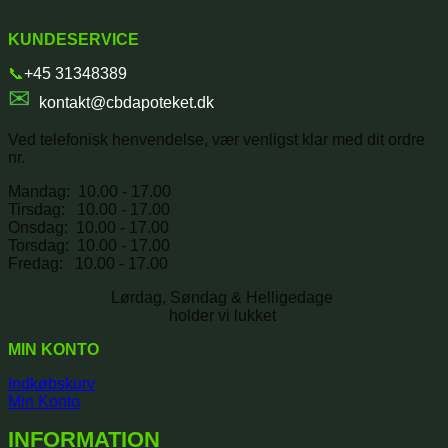
KUNDESERVICE
📞
+45 31348389
✉
kontakt@cbdapoteket.dk
Ved telefonisk henvendelse, vær venligst klar med dit ordre
nr.
Mandag: 10.00 - 17.00
Tirsdag: 10.00 - 17.00
Onsdag: 10.00 - 17.00
Torsdag: 10.00 - 17.00
Fredag: 10.00 - 17.00
Lørdag, Søndag & Helligedage
holder vi lukket
MIN KONTO
Indkøbskurv
Min Konto
INFORMATION