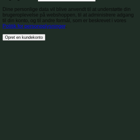
Dine personlige data vil blive anvendt til at understøtte din
brugeroplevelse på webshoppen, til at administrere adgang
til din konto, og til andre formål, som er beskrevet i vores
Politik for personoplysninger
.
Opret en kundekonto