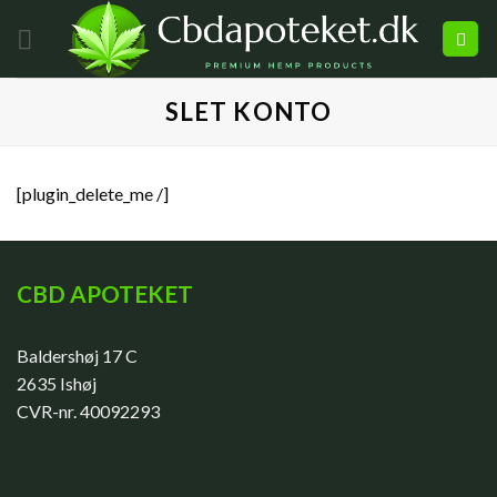
SLET KONTO
[plugin_delete_me /]
CBD APOTEKET
Baldershøj 17 C
2635 Ishøj
CVR-nr. 40092293