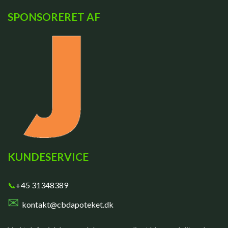
SPONSORERET AF
KUNDESERVICE
📞
+45 31348389
✉
kontakt@cbdapoteket.dk